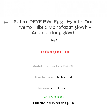
Sistem DEYE RW-F5.3-1H3 All in One
Invertor Hibrid Monofazat 5kWh +
Acumulator 5.3kWh
Deye
10.600,00 Lei
Pretul afisat include TVA 9%.
Fisa tehnica:
click aici!
Manual:
click aici!
IN STOC
Durata de livrare:
24-48h