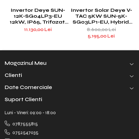
Invertor Deye SUN-
Invertor Solar Deye V-
12K-SG04LP3-EU
TAC 5KW SUN-5K-
12kW, IP65, Trifazat,
SG03LP1-EU, Hybrid,
Hibrid, 10 Ani Garantie,
Monofazat, IP65
11.130,00 Lei
8.600,00 Lei
Display LCD, Intrare
5.195,00 Lei
Pentru Generator
Magazinul Meu
Clienti
Date Comerciale
Suport Clienti
Luni - Vineri: 09:00 - 18:00
0787555815
0752547035