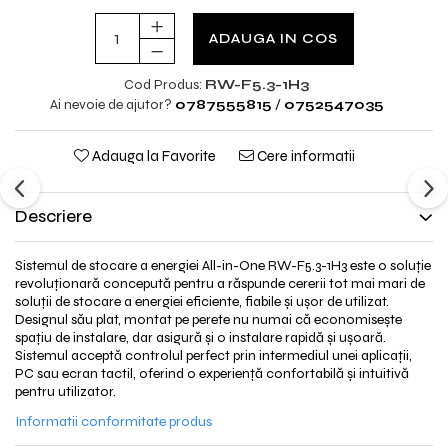
ADAUGA IN COS
Cod Produs:
RW-F5.3-1H3
Ai nevoie de ajutor?
0787555815
/
0752547035
Adauga la Favorite
Cere informatii
Descriere
Sistemul de stocare a energiei All-in-One RW-F5.3-1H3 este o soluție
revoluționară concepută pentru a răspunde cererii tot mai mari de
soluții de stocare a energiei eficiente, fiabile și ușor de utilizat.
Designul său plat, montat pe perete nu numai că economisește
spațiu de instalare, dar asigură și o instalare rapidă și ușoară.
Sistemul acceptă controlul perfect prin intermediul unei aplicații,
PC sau ecran tactil, oferind o experiență confortabilă și intuitivă
pentru utilizator.
Informatii conformitate produs