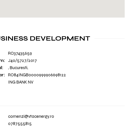
USINESS DEVELOPMENT
RO37435659
m:
J40/5727/2017
l:
, Bucuresti,
r:
RO84INGB0000999906698122
ING BANK NV
comenzi@vtacenergy.ro
0787555815